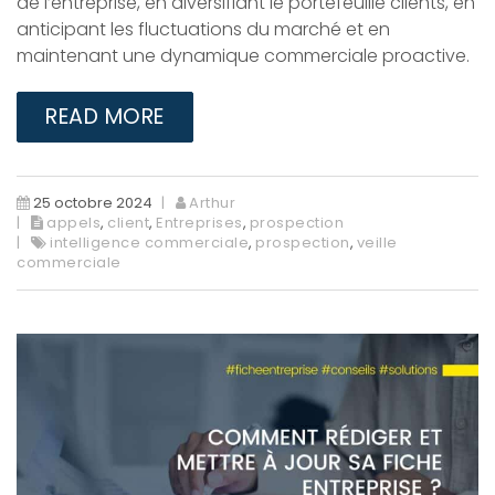
de l’entreprise, en diversifiant le portefeuille clients, en
anticipant les fluctuations du marché et en
maintenant une dynamique commerciale proactive.
READ MORE
25 octobre 2024
Arthur
appels
,
client
,
Entreprises
,
prospection
intelligence commerciale
,
prospection
,
veille
commerciale