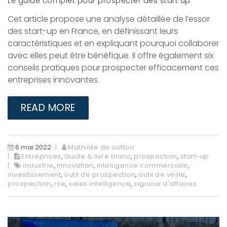
Le guide complet pour prospecter des start up
Cet article propose une analyse détaillée de l’essor
des start-up en France, en définissant leurs
caractéristiques et en expliquant pourquoi collaborer
avec elles peut être bénéfique. Il offre également six
conseils pratiques pour prospecter efficacement ces
entreprises innovantes.​
READ MORE
6 mai 2022
Mathilde de cotton
Entreprises
,
Guide & livre blanc
,
prospection
,
start-up
industrie
,
innovation
,
intelligence commerciale
,
investissement
,
outil de prospection
,
outil de veille
,
prospection
,
rse
,
sales intelligence
,
signaux d'affaires