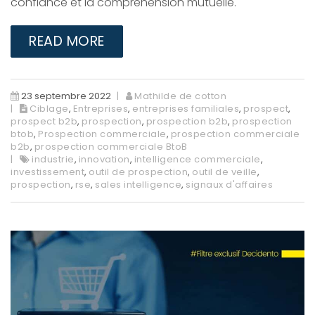
confiance et la compréhension mutuelle.​
READ MORE
23 septembre 2022
Mathilde de cotton
Ciblage
,
Entreprises
,
entreprises familiales
,
prospect
,
prospect b2b
,
prospection
,
prospection b2b
,
prospection
btob
,
Prospection commerciale
,
prospection commerciale
b2b
,
prospection commerciale BtoB
industrie
,
innovation
,
intelligence commerciale
,
investissement
,
outil de prospection
,
outil de veille
,
prospection
,
rse
,
sales intelligence
,
signaux d'affaires