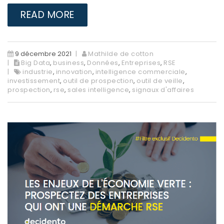
READ MORE
9 décembre 2021
Mathilde de cotton
Big Data
,
business
,
Données
,
Entreprises
,
RSE
industrie
,
innovation
,
intelligence commerciale
,
investissement
,
outil de prospection
,
outil de veille
,
prospection
,
rse
,
sales intelligence
,
signaux d'affaires