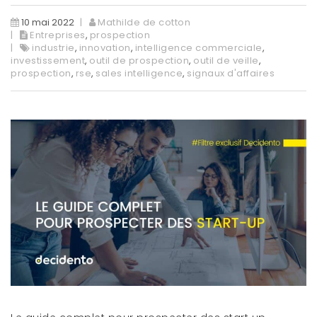
10 mai 2022
Mathilde de cotton
Entreprises
,
prospection
industrie
,
innovation
,
intelligence commerciale
,
investissement
,
outil de prospection
,
outil de veille
,
prospection
,
rse
,
sales intelligence
,
signaux d'affaires