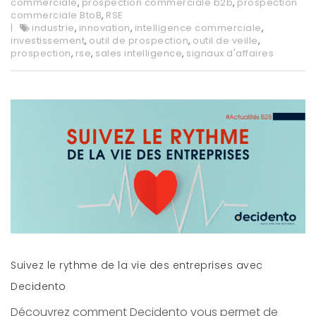
commerciale
,
prospection commerciale b2b
,
prospection
commerciale BtoB
,
RSE
industrie
,
innovation
,
intelligence commerciale
,
investissement
,
outil de prospection
,
outil de veille
,
prospection
,
rse
,
sales intelligence
,
signaux d'affaires
Suivez le rythme de la vie des entreprises avec
Decidento
Découvrez comment Decidento vous permet de