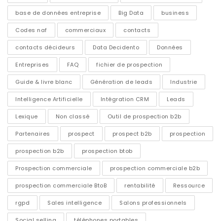
base de données entreprise
Big Data
business
Codes naf
commerciaux
contacts
contacts décideurs
Data Decidento
Données
Entreprises
FAQ
fichier de prospection
Guide & livre blanc
Génération de leads
Industrie
Intelligence Artificielle
Intégration CRM
Leads
Lexique
Non classé
Outil de prospection b2b
Partenaires
prospect
prospect b2b
prospection
prospection b2b
prospection btob
Prospection commerciale
prospection commerciale b2b
prospection commerciale BtoB
rentabilité
Ressource
rgpd
Sales intelligence
Salons professionnels
Social selling
téléphones portables