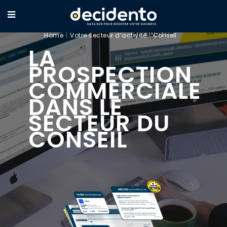
Home
Votre secteur d’activité
Conseil
LA
PROSPECTION
COMMERCIALE
DANS LE
SECTEUR DU
CONSEIL