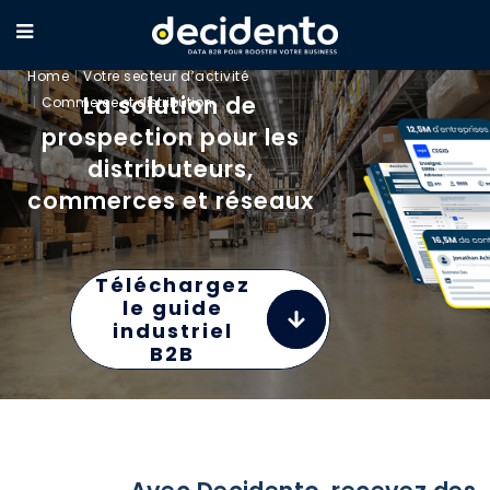
GÉNÉRATION DE LEADS
Home
Votre secteur d’activité
La solution de
Commerce et distribution
prospection pour les
distributeurs,
commerces et réseaux
Téléchargez
le guide
industriel
B2B