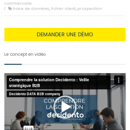
commerciale
base de données
,
fichier client
,
prospection
DEMANDER UNE DÉMO
Le concept en vidéo
Lecteur
vidéo