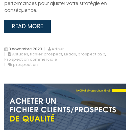
performances pour ajuster votre stratégie en
conséquence.
READ MORE
3 novembre 2023
Arthur
Astuces
,
fichier prospect
,
Leads
,
prospect b2b
,
Prospection commerciale
prospection