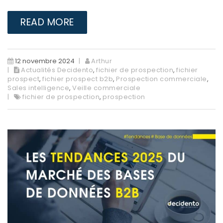
READ MORE
12 novembre 2024
Arthur
Actualités Decidento
,
fichier de prospection
,
fichier
prospect
,
fichier prospect b2b
,
Prospection commerciale
,
Sales intelligence
,
Veille commerciale
fichier de prospection
,
prospection