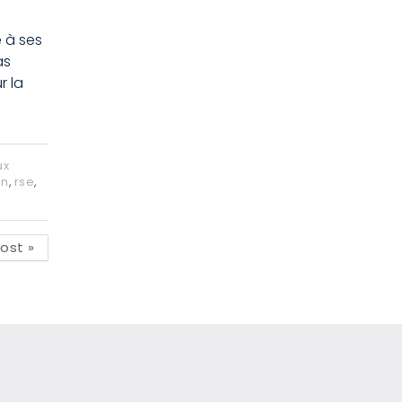
e à ses
as
r la
ux
on
,
rse
,
post
»