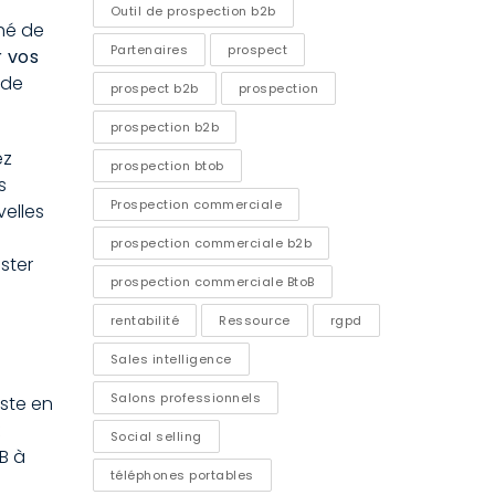
Outil de prospection b2b
hé de
Partenaires
prospect
r vos
 de
prospect b2b
prospection
prospection b2b
ez
prospection btob
s
Prospection commerciale
velles
prospection commerciale b2b
ster
prospection commerciale BtoB
rentabilité
Ressource
rgpd
Sales intelligence
Salons professionnels
iste en
Social selling
B à
téléphones portables