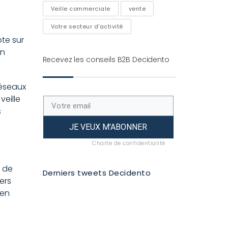
Veille commerciale
vente
Votre secteur d'activité
te sur
un
Recevez les conseils B2B Decidento
réseaux
veille
s
JE VEUX M'ABONNER
Charte de confidentialité
t de
Derniers tweets Decidento
ers
yen