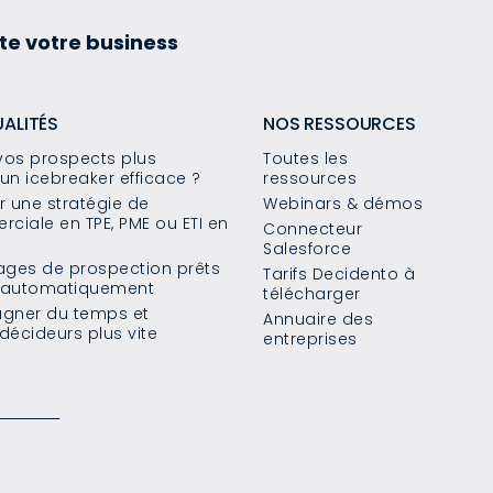
te votre business
UALITÉS
NOS RESSOURCES
os prospects plus
Toutes les
un icebreaker efficace ?
ressources
 une stratégie de
Webinars & démos
ciale en TPE, PME ou ETI en
Connecteur
Salesforce
sages de prospection prêts
Tarifs Decidento à
s automatiquement
télécharger
agner du temps et
Annuaire des
décideurs plus vite
entreprises