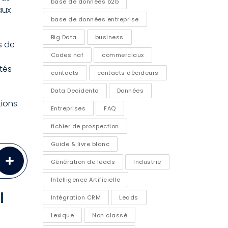
base de données b2b
aux
base de données entreprise
Big Data
business
s de
Codes naf
commerciaux
tés
contacts
contacts décideurs
Data Decidento
Données
tions
Entreprises
FAQ
fichier de prospection
Guide & livre blanc
Génération de leads
Industrie
Intelligence Artificielle
l
Intégration CRM
Leads
Lexique
Non classé