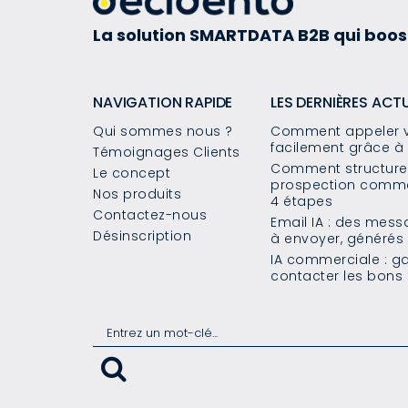
La solution SMARTDATA B2B qui boos
NAVIGATION RAPIDE
LES DERNIÈRES ACT
Qui sommes nous ?
Comment appeler v
facilement grâce à 
Témoignages Clients
Comment structurer
Le concept
prospection commer
Nos produits
4 étapes
Contactez-nous
Email IA : des mes
Désinscription
à envoyer, généré
IA commerciale : g
contacter les bons 