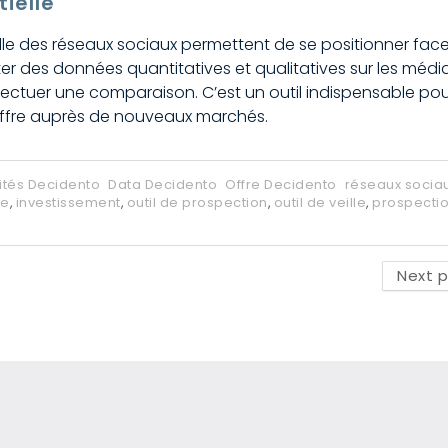
ielle
veille des réseaux sociaux permettent de se positionner fac
olter des données quantitatives et qualitatives sur les médi
ectuer une comparaison. C’est un outil indispensable pou
n offre auprès de nouveaux marchés.
ités Decidento
Data Decidento
Offre Decidento
réseaux socia
le
,
investissement
,
outil de prospection
,
outil de veille
,
prospecti
Next 