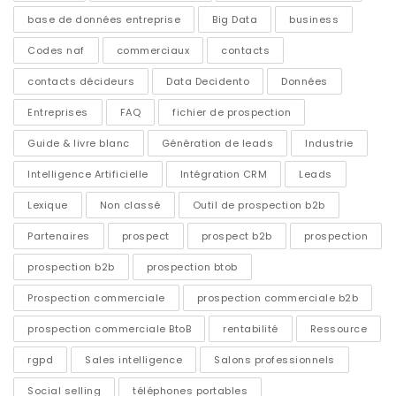
base de données entreprise
Big Data
business
Codes naf
commerciaux
contacts
contacts décideurs
Data Decidento
Données
Entreprises
FAQ
fichier de prospection
Guide & livre blanc
Génération de leads
Industrie
Intelligence Artificielle
Intégration CRM
Leads
Lexique
Non classé
Outil de prospection b2b
Partenaires
prospect
prospect b2b
prospection
prospection b2b
prospection btob
Prospection commerciale
prospection commerciale b2b
prospection commerciale BtoB
rentabilité
Ressource
rgpd
Sales intelligence
Salons professionnels
Social selling
téléphones portables