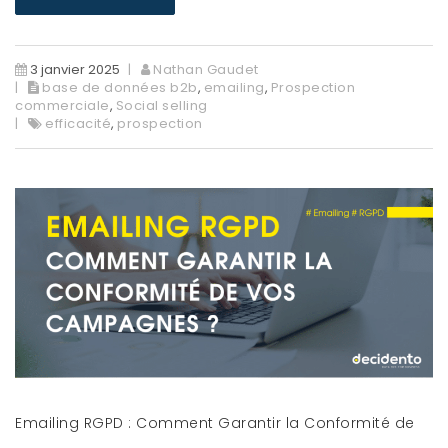
3 janvier 2025
Nathan Gaudet
base de données b2b
,
emailing
,
Prospection
commerciale
,
Social selling
efficacité
,
prospection
Emailing RGPD : Comment Garantir la Conformité de