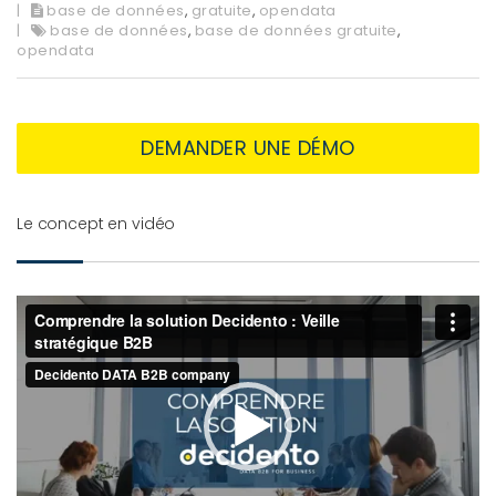
base de données
,
gratuite
,
opendata
base de données
,
base de données gratuite
,
opendata
DEMANDER UNE DÉMO
Le concept en vidéo
Lecteur
vidéo