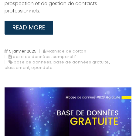
prospection et de gestion de contacts
professionnels.
READ MORE
5 janvier 2025
Mathilde de cotton
base de données
,
comparatif
base de données
,
base de données gratuite
,
classement
,
opendata