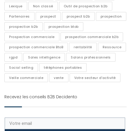
Lexique
Non classé
Outil de prospection b2b
Partenaires
prospect
prospect b2b
prospection
prospection b2b
prospection btob
Prospection commerciale
prospection commerciale b2b
prospection commerciale BtoB
rentabilité
Ressource
rgpd
Sales intelligence
Salons professionnels
Social selling
téléphones portables
Veille commerciale
vente
Votre secteur d'activité
Recevez les conseils B2B Decidento