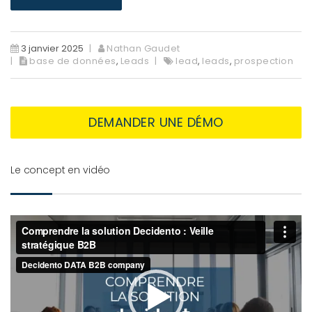
3 janvier 2025
Nathan Gaudet
base de données
,
Leads
lead
,
leads
,
prospection
DEMANDER UNE DÉMO
Le concept en vidéo
Lecteur
vidéo