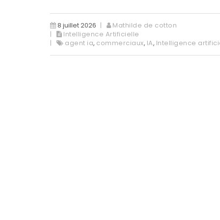
8 juillet 2026
Mathilde de cotton
Intelligence Artificielle
agent ia
,
commerciaux
,
IA
,
Intelligence artifici