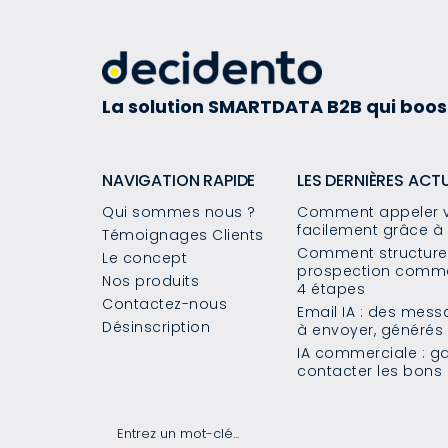
La solution SMARTDATA B2B qui boos
NAVIGATION RAPIDE
LES DERNIÈRES ACT
Qui sommes nous ?
Comment appeler v
facilement grâce à 
Témoignages Clients
Comment structurer
Le concept
prospection commer
Nos produits
4 étapes
Contactez-nous
Email IA : des mes
Désinscription
à envoyer, généré
IA commerciale : g
contacter les bons 