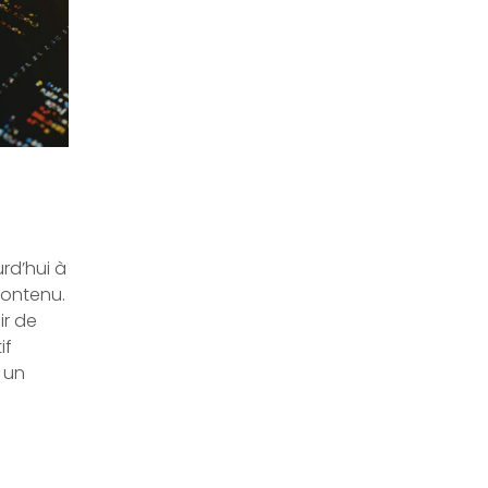
urd’hui à
contenu.
ir de
if
 un