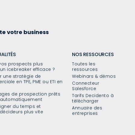
te votre business
UALITÉS
NOS RESSOURCES
os prospects plus
Toutes les
un icebreaker efficace ?
ressources
 une stratégie de
Webinars & démos
ciale en TPE, PME ou ETI en
Connecteur
Salesforce
sages de prospection prêts
Tarifs Decidento à
s automatiquement
télécharger
agner du temps et
Annuaire des
décideurs plus vite
entreprises