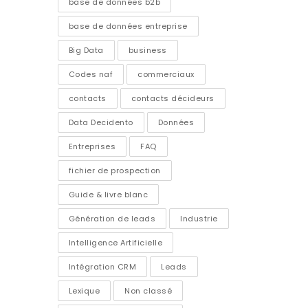
base de données b2b
base de données entreprise
Big Data
business
Codes naf
commerciaux
contacts
contacts décideurs
Data Decidento
Données
Entreprises
FAQ
fichier de prospection
Guide & livre blanc
Génération de leads
Industrie
Intelligence Artificielle
Intégration CRM
Leads
Lexique
Non classé