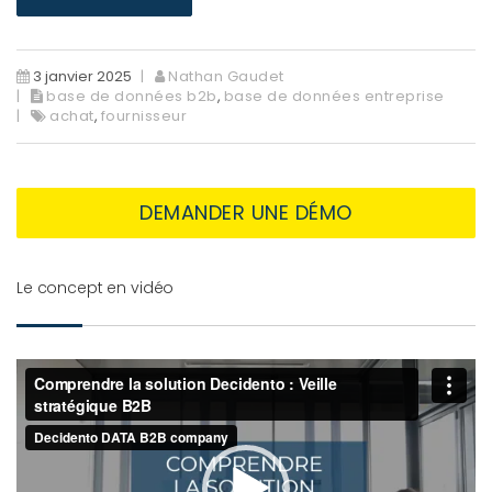
3 janvier 2025
Nathan Gaudet
base de données b2b
,
base de données entreprise
achat
,
fournisseur
DEMANDER UNE DÉMO
Le concept en vidéo
Lecteur
vidéo