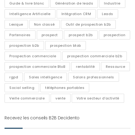
Guide & livre blanc
Génération de leads
Industrie
Intelligence Artificielle
Intégration CRM
Leads
Lexique
Non classé
Outil de prospection b2b
Partenaires
prospect
prospect b2b
prospection
prospection b2b
prospection btob
Prospection commerciale
prospection commerciale b2b
prospection commerciale BtoB
rentabilité
Ressource
rgpd
Sales intelligence
Salons professionnels
Social selling
téléphones portables
Veille commerciale
vente
Votre secteur d'activité
Recevez les conseils B2B Decidento