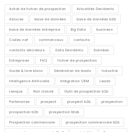
Achat de fichier de prospection
Actualités Decidento
Astuces
base de données
base de données b2b
base de données entreprise
Big Data
business
Codes naf
commerciaux
contacts
contacts décideurs
Data Decidento
Données
Entreprises
FAQ
fichier de prospection
Guide & livre blanc
Génération de leads
Industrie
Intelligence Artificielle
Intégration CRM
Leads
Lexique
Non classé
Outil de prospection b2b
Partenaires
prospect
prospect b2b
prospection
prospection b2b
prospection btob
Prospection commerciale
prospection commerciale b2b