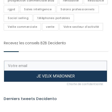
prospection commerciale BtoB
rentabilité
Ressource
rgpd
Sales intelligence
Salons professionnels
Social selling
téléphones portables
Veille commerciale
vente
Votre secteur d'activité
Recevez les conseils B2B Decidento
JE VEUX M'ABONNER
Charte de confidentialité
Derniers tweets Decidento