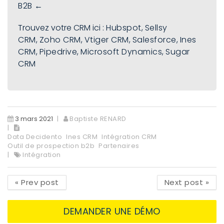
B2B ←
Trouvez votre CRM ici :
Hubspot
,
Sellsy
CRM
,
Zoho CRM
,
Vtiger CRM
,
Salesforce
,
Ines
CRM
,
Pipedrive
,
Microsoft Dynamics
,
Sugar
CRM
3 mars 2021
Baptiste RENARD
Data Decidento
Ines CRM
Intégration CRM
Outil de prospection b2b
Partenaires
Intégration
«
Prev post
Next post
»
DEMANDER UNE DÉMO