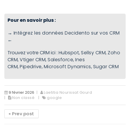
Pour en savoir plus :
→ Intégrez les données Decidento sur vos CRM
←
Trouvez votre CRM ici :
Hubspot
,
Sellsy CRM
,
Zoho
CRM
,
Vtiger CRM
,
Salesforce
,
Ines
CRM
,
Pipedrive
,
Microsoft Dynamics
,
Sugar CRM
9 février 2026
Laetitia Nourissat Gourd
Non classé
google
«
Prev post