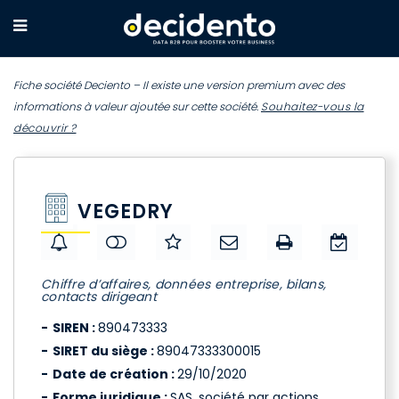
Fiche société Deciento – Il existe une version premium avec des
informations à valeur ajoutée sur cette société.
Souhaitez-vous la
découvrir ?
VEGEDRY
Chiffre d’affaires, données entreprise, bilans,
contacts dirigeant
SIREN :
890473333
SIRET du siège :
89047333300015
Date de création :
29/10/2020
Forme juridique :
SAS, société par actions