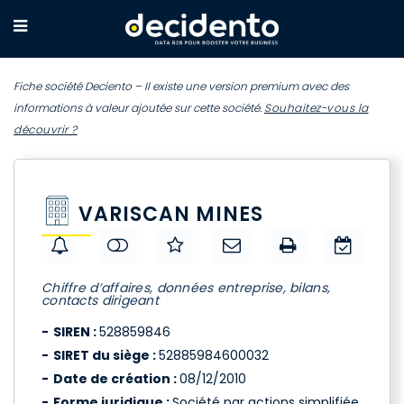
Fiche société Deciento – Il existe une version premium avec des
informations à valeur ajoutée sur cette société.
Souhaitez-vous la
découvrir ?
VARISCAN MINES
Chiffre d’affaires, données entreprise, bilans,
contacts dirigeant
SIREN :
528859846
SIRET du siège :
52885984600032
Date de création :
08/12/2010
Forme juridique :
Société par actions simplifiée