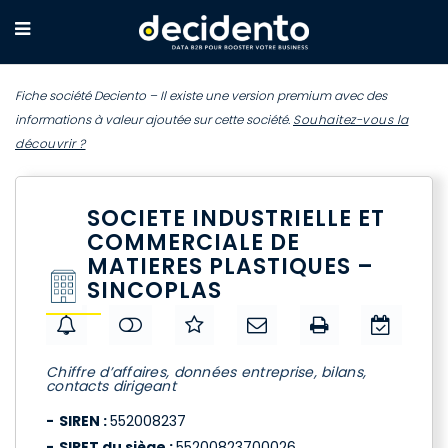
Fiche société Deciento – Il existe une version premium avec des
informations à valeur ajoutée sur cette société.
Souhaitez-vous la
découvrir ?
SOCIETE INDUSTRIELLE ET
COMMERCIALE DE
MATIERES PLASTIQUES –
SINCOPLAS
Chiffre d’affaires, données entreprise, bilans,
contacts dirigeant
SIREN :
552008237
SIRET du siège :
55200823700026