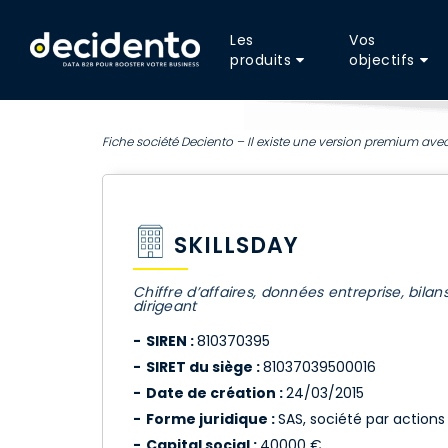
Les
Vos
produits
objectifs
Fiche société Deciento – Il existe une version premium avec
SKILLSDAY
Chiffre d’affaires, données entreprise, bilan
dirigeant
SIREN :
810370395
SIRET du siège :
81037039500016
Date de création :
24/03/2015
Forme juridique :
SAS, société par actions 
Capital social :
40000 €