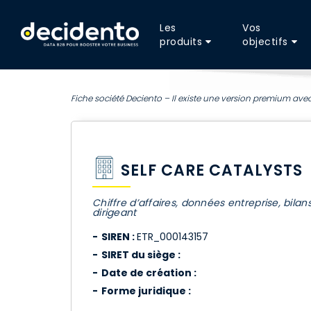
Les
Vos
produits
objectifs
Fiche société Deciento – Il existe une version premium avec
SELF CARE CATALYSTS
Chiffre d’affaires, données entreprise, bilan
dirigeant
SIREN :
ETR_000143157
SIRET du siège :
Date de création :
Forme juridique :