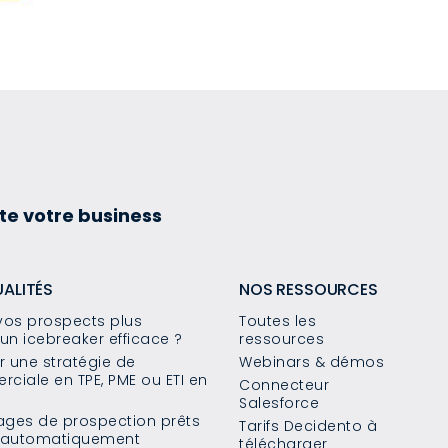
te votre business
UALITÉS
NOS RESSOURCES
os prospects plus
Toutes les
un icebreaker efficace ?
ressources
 une stratégie de
Webinars & démos
ciale en TPE, PME ou ETI en
Connecteur
Salesforce
sages de prospection prêts
Tarifs Decidento à
s automatiquement
télécharger