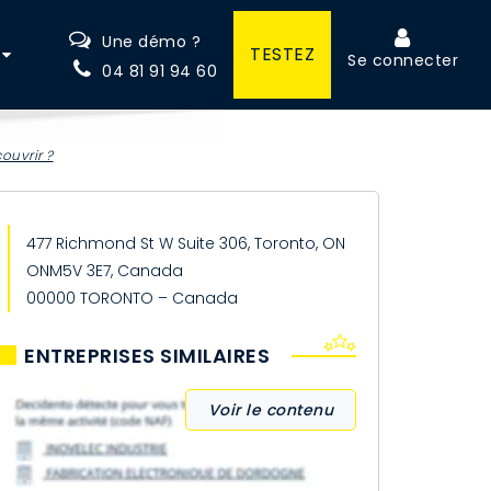
Une démo ?
TESTEZ
Se connecter
04 81 91 94 60
ouvrir ?
477 Richmond St W Suite 306, Toronto, ON
ONM5V 3E7, Canada
00000 TORONTO – Canada
ENTREPRISES SIMILAIRES
Voir le contenu