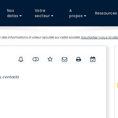
Nos
Votre
A
Ressources
datas
secteur
propos
 des informations à valeur ajoutée sur cette société.
Souhaitez-vous la déc
s, contacts