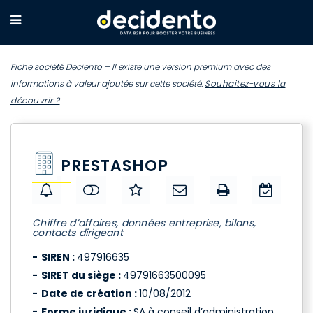
Fiche société Deciento – Il existe une version premium avec des
informations à valeur ajoutée sur cette société.
Souhaitez-vous la
découvrir ?
PRESTASHOP
Chiffre d’affaires, données entreprise, bilans,
contacts dirigeant
SIREN :
497916635
SIRET du siège :
49791663500095
Date de création :
10/08/2012
Forme juridique :
SA à conseil d’administration