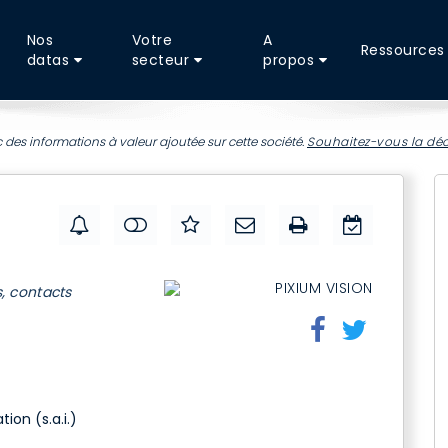
Nos
Votre
A
Ressources
datas
secteur
propos
 des informations à valeur ajoutée sur cette société.
Souhaitez-vous la déc
s, contacts
ion (s.a.i.)