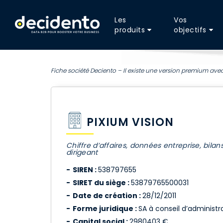
Les
Vos
produits
objectifs
Fiche société Deciento – Il existe une version premium avec
PIXIUM VISION
Chiffre d’affaires, données entreprise, bilan
dirigeant
SIREN :
538797655
SIRET du siège :
53879765500031
Date de création :
28/12/2011
Forme juridique :
SA à conseil d’administrat
Capital social :
2980403 €