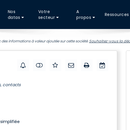
Nos
Votre
A
Ressources
datas
secteur
propos
 des informations à valeur ajoutée sur cette société.
Souhaitez-vous la déc
s, contacts
simplifiée