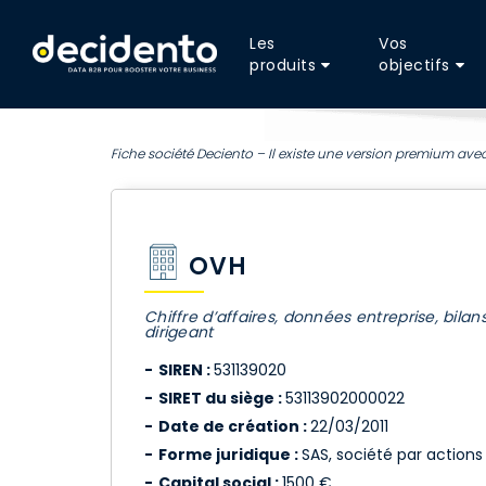
Les
Vos
produits
objectifs
Fiche société Deciento – Il existe une version premium avec
OVH
Chiffre d’affaires, données entreprise, bilan
dirigeant
SIREN :
531139020
SIRET du siège :
53113902000022
Date de création :
22/03/2011
Forme juridique :
SAS, société par actions 
Capital social :
1500 €