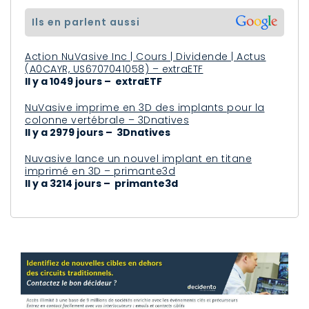
ils en parlent aussi
Action NuVasive Inc | Cours | Dividende | Actus
(A0CAYR, US6707041058) – extraETF
Il y a 1049 jours – extraETF
NuVasive imprime en 3D des implants pour la
colonne vertébrale – 3Dnatives
Il y a 2979 jours – 3Dnatives
Nuvasive lance un nouvel implant en titane
imprimé en 3D – primante3d
Il y a 3214 jours – primante3d