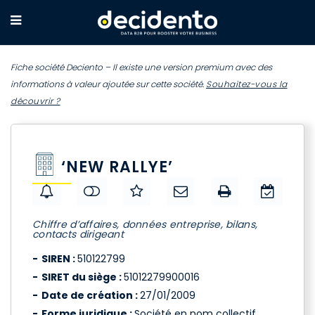
Fiche société Deciento – Il existe une version premium avec des
informations à valeur ajoutée sur cette société.
Souhaitez-vous la
découvrir ?
‘NEW RALLYE’
Chiffre d’affaires, données entreprise, bilans,
contacts dirigeant
SIREN :
510122799
SIRET du siège :
51012279900016
Date de création :
27/01/2009
Forme juridique :
Société en nom collectif