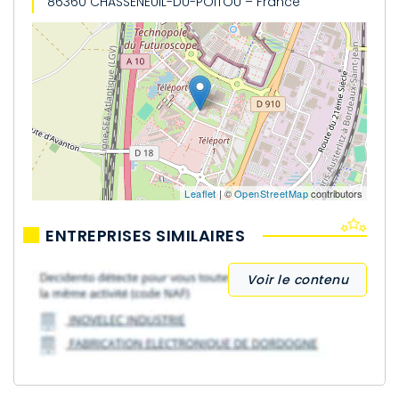
86360 CHASSENEUIL-DU-POITOU – France
Leaflet
| ©
OpenStreetMap
contributors
ENTREPRISES SIMILAIRES
Voir le contenu