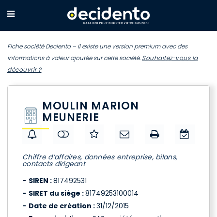
Fiche société Deciento – Il existe une version premium avec des
informations à valeur ajoutée sur cette société.
Souhaitez-vous la
découvrir ?
MOULIN MARION
MEUNERIE
Chiffre d’affaires, données entreprise, bilans,
contacts dirigeant
SIREN :
817492531
SIRET du siège :
81749253100014
Date de création :
31/12/2015