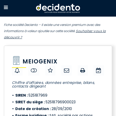
Fiche société Deciento – Il existe une version premium avec des
informations à valeur ajoutée sur cette société.
Souhaitez-vous la
découvrir ?
MEIOGENIX
Chiffre d’affaires, données entreprise, bilans,
contacts dirigeant
SIREN :
525187969
SIRET du siège :
52518796900023
Date de création :
28/09/2010
Forme juridique :
SAS, société par actions