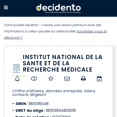
Fiche société Deciento – Il existe une version premium avec des
informations à valeur ajoutée sur cette société.
Souhaitez-vous la
découvrir ?
INSTITUT NATIONAL DE LA
SANTE ET DE LA
RECHERCHE MEDICALE
Chiffre d’affaires, données entreprise, bilans,
contacts dirigeant
SIREN :
180036048
SIRET du siège :
18003604800015