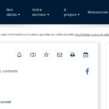
Nos
Votre
A
Ressources
datas
secteur
propos
 des informations à valeur ajoutée sur cette société.
Souhaitez-vous la déc
s, contacts
conseil