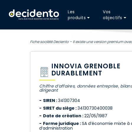
Les
Vos
produits
objectifs
Fiche société Deciento – Il existe une version premium avec
INNOVIA GRENOBLE
DURABLEMENT
Chiffre d’affaires, données entreprise, bilan
dirigeant
SIREN :
341307304
SIRET du siège :
34130730400038
Date de création :
22/05/1987
Forme juridique :
SA d’économie mixte à 
d’administration