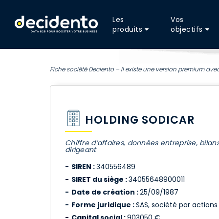
Les
Vos
produits
objectifs
Fiche société Deciento – Il existe une version premium avec
HOLDING SODICAR
Chiffre d’affaires, données entreprise, bilan
dirigeant
SIREN :
340556489
SIRET du siège :
34055648900011
Date de création :
25/09/1987
Forme juridique :
SAS, société par actions 
Capital social :
903050 €