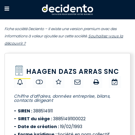
Fiche société Deciento – Il existe une version premium avec des
informations à valeur ajoutée sur cette société.
Souhaitez-vous la
découvrir ?
HAAGEN DAZS ARRAS SNC
Chiffre d’affaires, données entreprise, bilans,
contacts dirigeant
SIREN :
388514911
SIRET du siège :
38851491100022
Date de création :
19/02/1993
Forme juridique :
Société en nom collectif