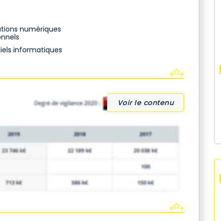
ations numériques
onnels
iels informatiques
Voir le contenu