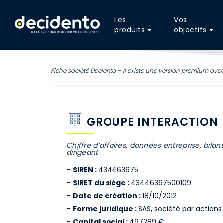
Les
Vos
produits
objectifs
Fiche société Deciento – Il existe une version premium avec
GROUPE INTERACTION
Chiffre d’affaires, données entreprise, bilan
dirigeant
SIREN :
434463675
SIRET du siège :
43446367500109
Date de création :
18/10/2012
Forme juridique :
SAS, société par actions 
Capital social :
497289 €