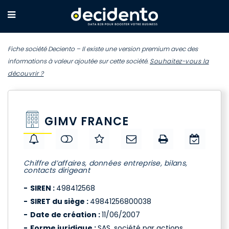
Fiche société Deciento – Il existe une version premium avec des
informations à valeur ajoutée sur cette société.
Souhaitez-vous la
découvrir ?
GIMV FRANCE
Chiffre d’affaires, données entreprise, bilans,
contacts dirigeant
SIREN :
498412568
SIRET du siège :
49841256800038
Date de création :
11/06/2007
Forme juridique :
SAS, société par actions