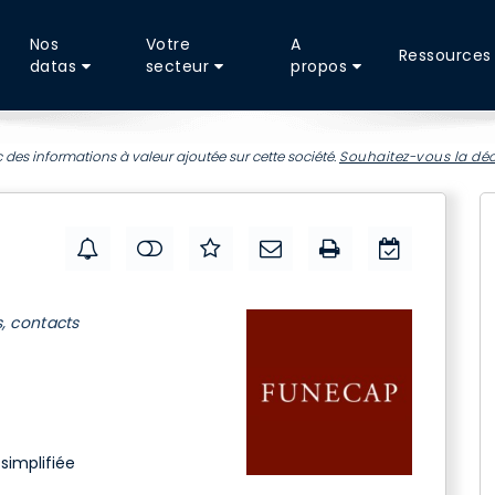
Nos
Votre
A
Ressources
datas
secteur
propos
 des informations à valeur ajoutée sur cette société.
Souhaitez-vous la déc
s, contacts
simplifiée