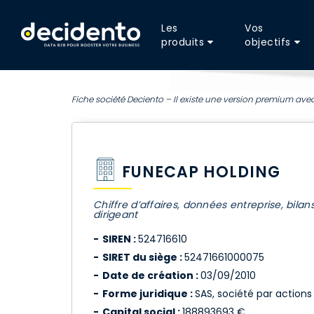
Les
Vos
produits
objectifs
Fiche société Deciento – Il existe une version premium avec
FUNECAP HOLDING
Chiffre d’affaires, données entreprise, bilan
dirigeant
SIREN :
524716610
SIRET du siège :
52471661000075
Date de création :
03/09/2010
Forme juridique :
SAS, société par actions 
Capital social :
188893693 €