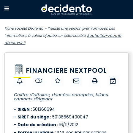
Fiche société Deciento – Il existe une version premium avec des
informations à valeur ajoutée sur cette société.
Souhaitez-vous la
découvrir ?
FINANCIERE NEXTPOOL
Chiffre d’affaires, données entreprise, bilans,
contacts dirigeant
SIREN :
501366694
SIRET du siège :
50136669400047
Date de création :
16/11/2012
Forme juridique :
SAS, société par actions