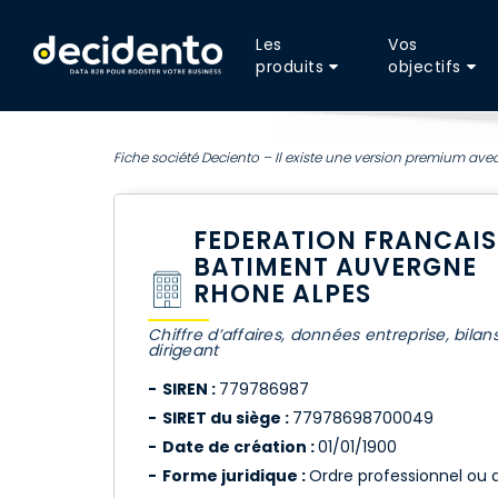
Les
Vos
produits
objectifs
Fiche société Deciento – Il existe une version premium avec
FEDERATION FRANCAIS
BATIMENT AUVERGNE
RHONE ALPES
Chiffre d’affaires, données entreprise, bilan
dirigeant
SIREN :
779786987
SIRET du siège :
77978698700049
Date de création :
01/01/1900
Forme juridique :
Ordre professionnel ou 