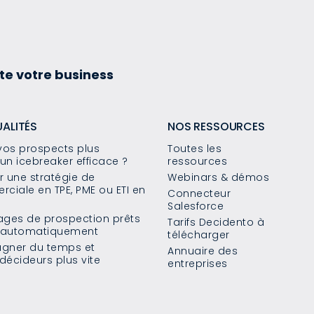
te votre business
UALITÉS
NOS RESSOURCES
os prospects plus
Toutes les
un icebreaker efficace ?
ressources
 une stratégie de
Webinars & démos
ciale en TPE, PME ou ETI en
Connecteur
Salesforce
sages de prospection prêts
Tarifs Decidento à
s automatiquement
télécharger
agner du temps et
Annuaire des
décideurs plus vite
entreprises