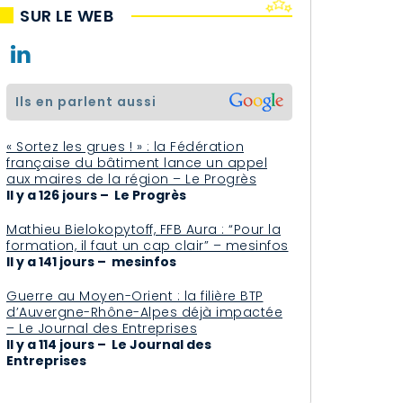
SUR LE WEB
ils en parlent aussi
« Sortez les grues ! » : la Fédération
française du bâtiment lance un appel
aux maires de la région – Le Progrès
Il y a 126 jours – Le Progrès
Mathieu Bielokopytoff, FFB Aura : “Pour la
formation, il faut un cap clair” – mesinfos
Il y a 141 jours – mesinfos
Guerre au Moyen-Orient : la filière BTP
d’Auvergne-Rhône-Alpes déjà impactée
– Le Journal des Entreprises
Il y a 114 jours – Le Journal des
Entreprises