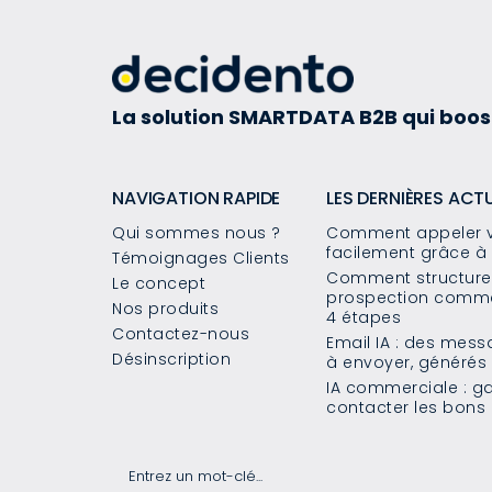
La solution SMARTDATA B2B qui boos
NAVIGATION RAPIDE
LES DERNIÈRES ACT
Qui sommes nous ?
Comment appeler v
facilement grâce à 
Témoignages Clients
Comment structurer
Le concept
prospection commer
Nos produits
4 étapes
Contactez-nous
Email IA : des mes
Désinscription
à envoyer, généré
IA commerciale : g
contacter les bons 