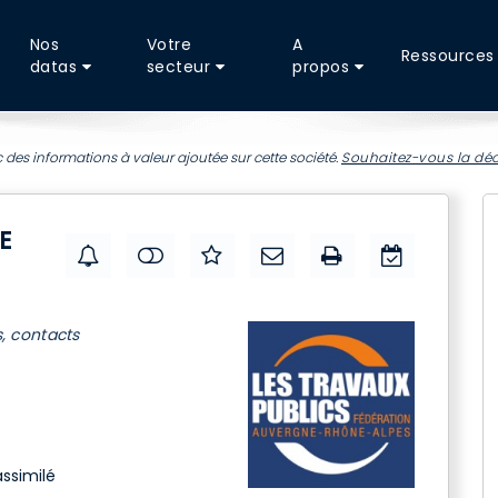
Nos
Votre
A
Ressources
datas
secteur
propos
 des informations à valeur ajoutée sur cette société.
Souhaitez-vous la déc
E
s, contacts
assimilé