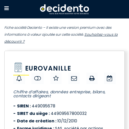
Fiche société Deciento – Il existe une version premium avec des
informations à valeur ajoutée sur cette société.
Souhaitez-vous la
découvrir ?
EUROVANILLE
Chiffre d’affaires, données entreprise, bilans,
contacts dirigeant
SIREN :
449095678
SIRET du siège :
44909567800032
Date de création :
10/12/2010
Forme juridique :
SAS, société par actions