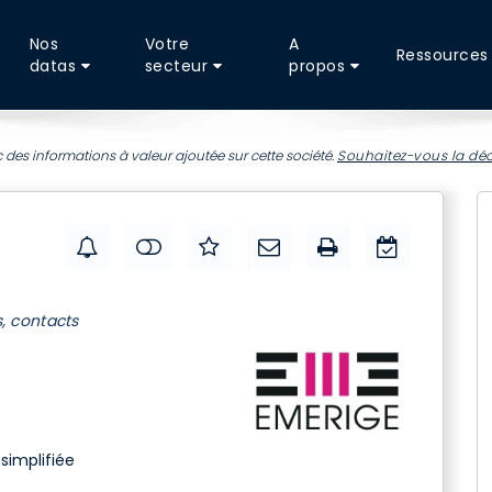
Nos
Votre
A
Ressources
datas
secteur
propos
 des informations à valeur ajoutée sur cette société.
Souhaitez-vous la déc
s, contacts
simplifiée