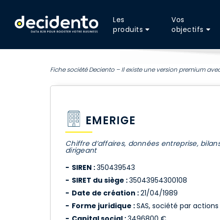
Les
Vos
produits
objectifs
Fiche société Deciento – Il existe une version premium avec
EMERIGE
Chiffre d’affaires, données entreprise, bilan
dirigeant
SIREN :
350439543
SIRET du siège :
35043954300108
Date de création :
21/04/1989
Forme juridique :
SAS, société par actions 
Capital social :
3496800 €