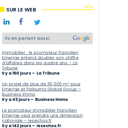
SUR LE WEB
ils en parlent aussi
Immobilier : le promoteur francilien
Emerige entend doubler son chiffre
d’affaires dans les quatre ans – La
Tribune
Il y a 150 jours – La Tribune
Un projet de plus de 30 000 m² pour
Emerige et Palauma Global Group –
Business Immo
Il y a 43 jours – Business Immo
Le promoteur immobilier francilien
Emerige veut prendre une dimension
nationale – lesechos.fr
Il y a 142 jours – lesechos.fr