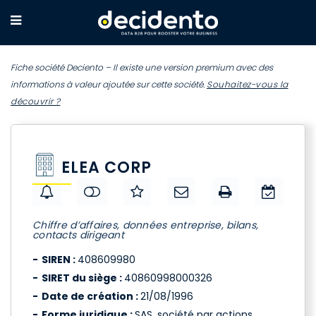
Fiche société Deciento – Il existe une version premium avec des
informations à valeur ajoutée sur cette société.
Souhaitez-vous la
découvrir ?
ELEA CORP
Chiffre d’affaires, données entreprise, bilans,
contacts dirigeant
SIREN :
408609980
SIRET du siège :
40860998000326
Date de création :
21/08/1996
Forme juridique :
SAS, société par actions