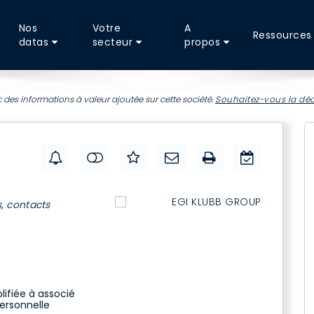
Nos
Votre
A
Ressources
datas
secteur
propos
 des informations à valeur ajoutée sur cette société.
Souhaitez-vous la déc
s, contacts
lifiée à associé
personnelle