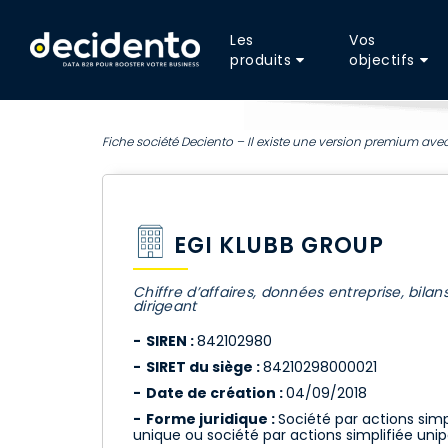
Les
Vos
produits
objectifs
Fiche société Deciento – Il existe une version premium avec
EGI KLUBB GROUP
Chiffre d’affaires, données entreprise, bilan
dirigeant
SIREN :
842102980
SIRET du siège :
84210298000021
Date de création :
04/09/2018
Forme juridique :
Société par actions simp
unique ou société par actions simplifiée uni