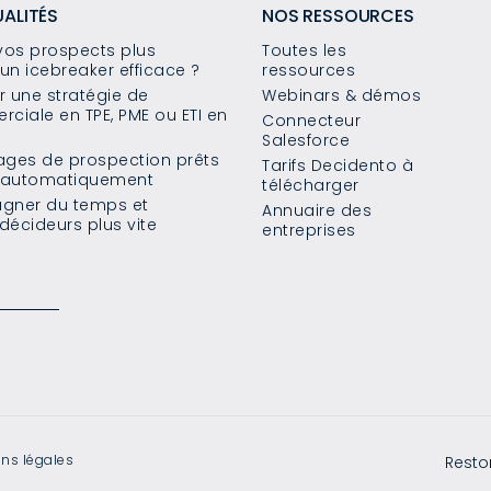
UALITÉS
NOS RESSOURCES
os prospects plus
Toutes les
un icebreaker efficace ?
ressources
 une stratégie de
Webinars & démos
ciale en TPE, PME ou ETI en
Connecteur
Salesforce
sages de prospection prêts
Tarifs Decidento à
s automatiquement
télécharger
agner du temps et
Annuaire des
décideurs plus vite
entreprises
ns légales
Resto