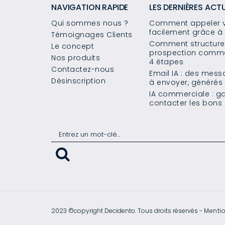
NAVIGATION RAPIDE
LES DERNIÈRES ACT
Qui sommes nous ?
Comment appeler v
facilement grâce à 
Témoignages Clients
Comment structurer
Le concept
prospection commer
Nos produits
4 étapes
Contactez-nous
Email IA : des mes
Désinscription
à envoyer, généré
IA commerciale : g
contacter les bons 
2023 ©copyright Decidento. Tous droits réservés -
Mentio