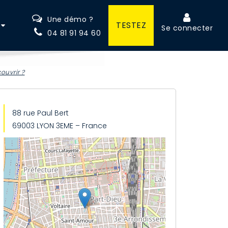
Une démo ?
TESTEZ
Se connecter
04 81 91 94 60
ouvrir ?
88 rue Paul Bert
69003 LYON 3EME – France