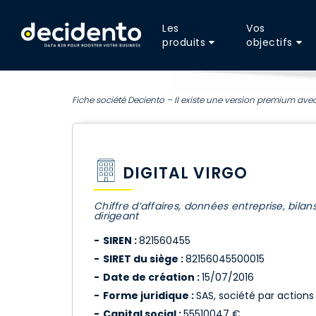
Les
Vos
produits
objectifs
Fiche société Deciento – Il existe une version premium avec
DIGITAL VIRGO
Chiffre d’affaires, données entreprise, bilan
dirigeant
SIREN :
821560455
SIRET du siège :
82156045500015
Date de création :
15/07/2016
Forme juridique :
SAS, société par actions 
Capital social :
55510047 €