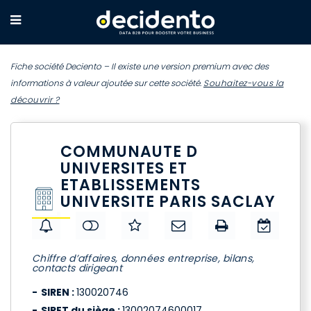
Fiche société Deciento – Il existe une version premium avec des
informations à valeur ajoutée sur cette société.
Souhaitez-vous la
découvrir ?
COMMUNAUTE D
UNIVERSITES ET
ETABLISSEMENTS
UNIVERSITE PARIS SACLAY
Chiffre d’affaires, données entreprise, bilans,
contacts dirigeant
SIREN :
130020746
SIRET du siège :
13002074600017