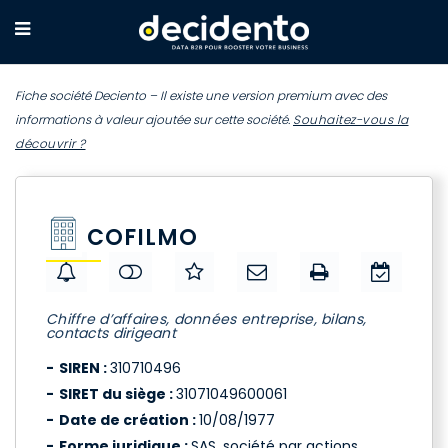
Fiche société Deciento – Il existe une version premium avec des
informations à valeur ajoutée sur cette société.
Souhaitez-vous la
découvrir ?
COFILMO
Chiffre d’affaires, données entreprise, bilans,
contacts dirigeant
SIREN :
310710496
SIRET du siège :
31071049600061
Date de création :
10/08/1977
Forme juridique :
SAS, société par actions