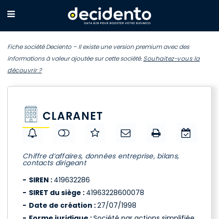
Fiche société Deciento – Il existe une version premium avec des
informations à valeur ajoutée sur cette société.
Souhaitez-vous la
découvrir ?
CLARANET
Chiffre d’affaires, données entreprise, bilans,
contacts dirigeant
SIREN :
419632286
SIRET du siège :
41963228600078
Date de création :
27/07/1998
Forme juridique :
Société par actions simplifiée