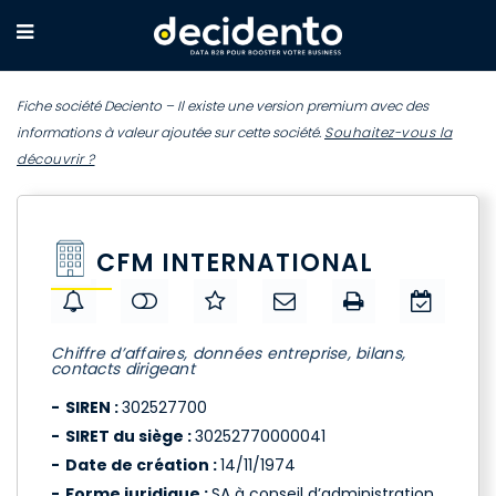
Fiche société Deciento – Il existe une version premium avec des
informations à valeur ajoutée sur cette société.
Souhaitez-vous la
découvrir ?
CFM INTERNATIONAL
Chiffre d’affaires, données entreprise, bilans,
contacts dirigeant
SIREN :
302527700
SIRET du siège :
30252770000041
Date de création :
14/11/1974
Forme juridique :
SA à conseil d’administration