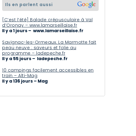
ils en parlent aussi
[C’est l’été] Balade crépusculaire à Val
d’Oronay – www.lamarseillaise.fr
Il y a 1 jours – www.lamarseillaise.fr
Savignac-les-Ormeaux. La Marmotte fait
peau neuve : saveurs et folie au
programme – ladepeche.fr
Il y a 55 jours – ladepeche.fr
10 campings facilement accessibles en
train – Alti-Mag
Il y a 136 jours – Mag