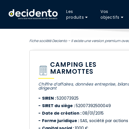
Les
Vos
produits
objectifs
Fiche société Deciento – Il existe une version premium avec
CAMPING LES
MARMOTTES
Chiffre d’affaires, données entreprise, bilan
dirigeant
SIREN :
520073925
SIRET du siège :
52007392500049
Date de création :
08/01/2015
Forme juridique :
SAS, société par actions 
Capital social :
1000 €