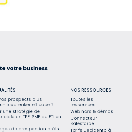
te votre business
UALITÉS
NOS RESSOURCES
os prospects plus
Toutes les
un icebreaker efficace ?
ressources
 une stratégie de
Webinars & démos
ciale en TPE, PME ou ETI en
Connecteur
Salesforce
sages de prospection prêts
Tarifs Decidento à