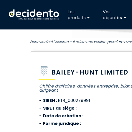
Les
Vos
produits
objectifs
Fiche société Deciento – Il existe une version premium avec
BAILEY-HUNT LIMITED
Chiffre d’affaires, données entreprise, bilan
dirigeant
SIREN :
ETR_000279991
SIRET du siège :
Date de création :
Forme juridique :