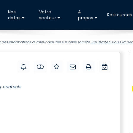
Nos
Votre
A
Ressources
datas
secteur
propos
 des informations à valeur ajoutée sur cette société.
Souhaitez-vous la déc
s, contacts