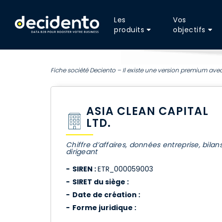
Les
Vos
produits
objectifs
Fiche société Deciento – Il existe une version premium avec
ASIA CLEAN CAPITAL
LTD.
Chiffre d’affaires, données entreprise, bilan
dirigeant
SIREN :
ETR_000059003
SIRET du siège :
Date de création :
Forme juridique :