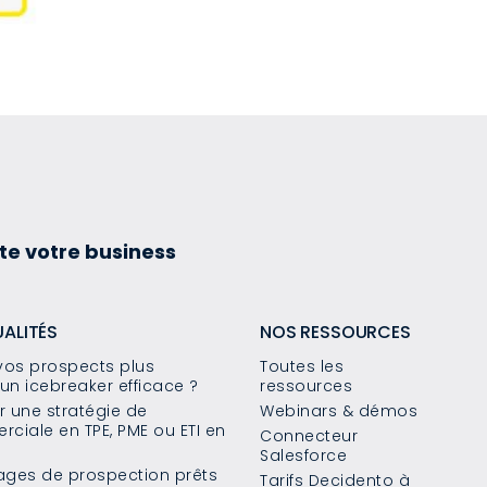
te votre business
UALITÉS
NOS RESSOURCES
os prospects plus
Toutes les
un icebreaker efficace ?
ressources
 une stratégie de
Webinars & démos
ciale en TPE, PME ou ETI en
Connecteur
Salesforce
sages de prospection prêts
Tarifs Decidento à