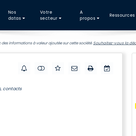
Nos
Votre
A
Ressources
datas
secteur
propos
 des informations à valeur ajoutée sur cette société.
Souhaitez-vous la déc
s, contacts