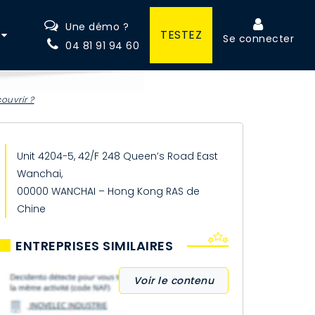
Une démo ?
TESTEZ
Se connecter
04 81 91 94 60
ouvrir ?
Unit 4204-5, 42/F 248 Queen’s Road East
Wanchai,
00000 WANCHAI – Hong Kong RAS de
Chine
ENTREPRISES SIMILAIRES
Voir le contenu