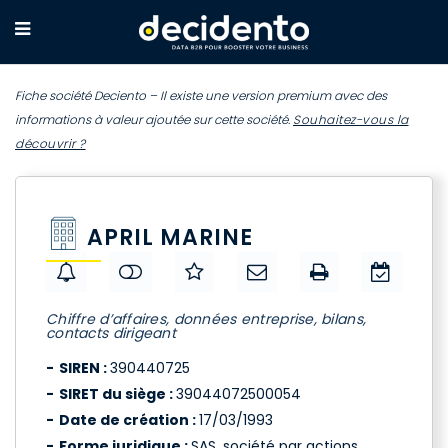
Fiche société Deciento – Il existe une version premium avec des
informations à valeur ajoutée sur cette société.
Souhaitez-vous la
découvrir ?
APRIL MARINE
Chiffre d’affaires, données entreprise, bilans,
contacts dirigeant
SIREN :
390440725
SIRET du siège :
39044072500054
Date de création :
17/03/1993
Forme juridique :
SAS, société par actions