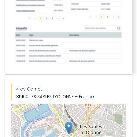
4 av Carnot
85100 LES SABLES D’OLONNE – France