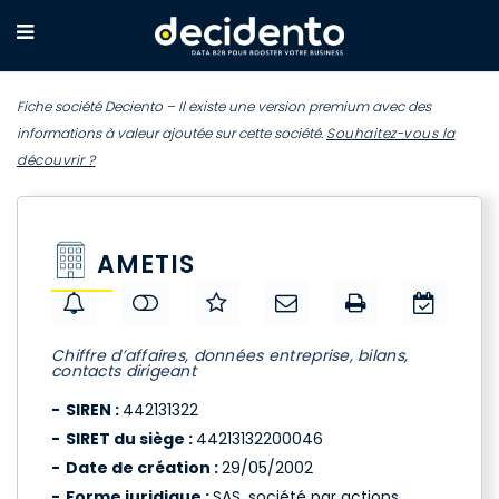
Fiche société Deciento – Il existe une version premium avec des
informations à valeur ajoutée sur cette société.
Souhaitez-vous la
découvrir ?
AMETIS
Chiffre d’affaires, données entreprise, bilans,
contacts dirigeant
SIREN :
442131322
SIRET du siège :
44213132200046
Date de création :
29/05/2002
Forme juridique :
SAS, société par actions