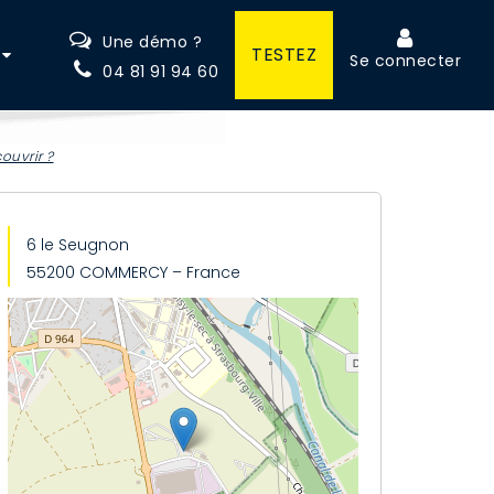
Une démo ?
TESTEZ
Se connecter
04 81 91 94 60
ouvrir ?
6 le Seugnon
55200 COMMERCY – France