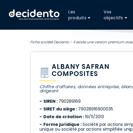
Les
Vos
produits
objectifs
Fiche société Deciento – Il existe une version premium avec
ALBANY SAFRAN
COMPOSITES
Chiffre d’affaires, données entreprise, bilan
dirigeant
SIREN :
790289169
SIRET du siège :
79028916900035
Date de création :
19/11/2013
Forme juridique :
Société par actions simp
unique ou société par actions simplifiée uni