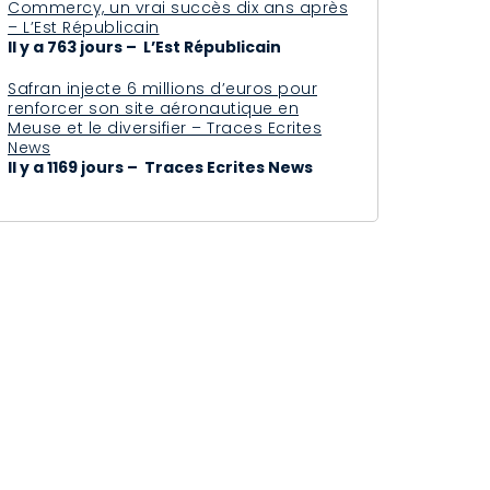
Commercy, un vrai succès dix ans après
– L’Est Républicain
Il y a 763 jours – L’Est Républicain
Safran injecte 6 millions d’euros pour
renforcer son site aéronautique en
Meuse et le diversifier – Traces Ecrites
News
Il y a 1169 jours – Traces Ecrites News