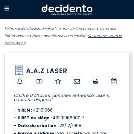
Fiche société Deciento – Il existe une version premium avec des
informations à valeur ajoutée sur cette société.
Souhaitez-vous la
découvrir ?
A.A.Z LASER
Chiffre d’affaires, données entreprise, bilans,
contacts dirigeant
SIREN :
421191966
SIRET du siège :
42119196600017
Date de création :
22/12/1998
Forme juridique :
SAS, société par actions